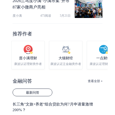
2026兰马度小满“小满市集”开市
87家小微商户亮相
度小满
475阅读
5月21日
推荐作者
度小满理财
大猫财经
一点财经
康波认证理财类作者
康波认证泛金融类作者
康波认证理财类作
金融问答
查看全部
最新问答
长三角"文旅+养老"组合贷款为何7月申请量激增
200%？