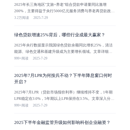
2025年长三角地区"文旅+养老"组合贷款申请量同比激增
200%，主要得益于央行5000亿元服务消费与养老再贷款政策
的落地实施。该政策35%的资金明确指向文旅体娱行业，重
3.2万阅读
2025-7-29
点支持中小微企业及数字藏品类创新项目。专家深度解析了
政策背景、申请策略及风险管控要点，包括7天快速获批的关
绿色贷款增速25%背后，哪些行业成最大赢家？
键步骤、数字文旅项目特殊要求，以及资金合规使用的典型
案例。特别提醒企业关注8月上线的电子化申请系统，抓紧7-
2025年央行数据显示我国绿色贷款余额同比增长25%，清洁
9月审批加速期完成申报，同时确保符合2025年新增的5项合
能源、绿色交通和基建升级成为主要增长领域。文章详细解
规要求。
读了不同银行在绿色信贷方面的布局策略，分析了碳排放权
999+阅读
2025-7-29
质押融资的操作难点和解决方案，提供了中小企业提升贷款
获批率的3大实用策略，并梳理了2025年绿色贷款审批的新要
2025年7月LPR为何按兵不动？下半年降息窗口何时
求和区域政策红利。专家建议企业应建立专业碳资产团队，
开启？
利用贴息产品和国际认证提升融资成功率。
2025年7月LPR（贷款市场报价利率）继续维持不变，1年期
LPR稳定在3.0%，5年期以上LPR保持在3.5%。文章深入分析
了7月LPR维持不变的多重原因，包括经济基本面改善、银行
999+阅读
2025-7-29
净息差压力和美联储政策外溢效应等。同时探讨了LPR不变对
房地产市场、企业融资和理财市场的影响，并预测下半年可
2025下半年金融监管升级如何影响科创企业融资？
能的降息窗口期和调整幅度。针对存量房贷客户和投资者提