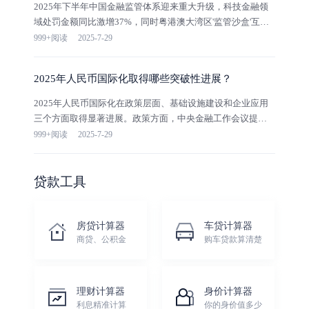
供了具体的应对策略建议。
2025年下半年中国金融监管体系迎来重大升级，科技金融领
域处罚金额同比激增37%，同时粤港澳大湾区'监管沙盒'互通
等创新机制加速落地。本文从穿透式监管、监管沙盒破局和
999+阅读
2025-7-29
国际经验嫁接三个维度，深入分析了科创企业在新监管周期
中的融资机遇与挑战，并提出了构建三层监管适应体系的战
2025年人民币国际化取得哪些突破性进展？
略建议。内容涵盖监管科技应用要求、处罚风险红线、跨境
机遇、政策亮点等多方面专业分析，旨在帮助科创企业更好
2025年人民币国际化在政策层面、基础设施建设和企业应用
把握金融监管升级带来的融资环境变化。
三个方面取得显著进展。政策方面，中央金融工作会议提
出"稳慎推进"新要求，中沙货币互换协议推动石油人民币结算
999+阅读
2025-7-29
占比提升至28%。基础设施方面，CIPS系统第六代升级降低
企业支付成本1.2%，数字人民币跨境支付在东盟试点取得技
术突破。企业应用方面，中小企业可通过三阶段成本控制法
贷款工具
降低汇兑成本30%，针对境外买方的说服策略包含数据支
撑、政策利好和替代方案三大要素。
房贷计算器
车贷计算器
商贷、公积金
购车贷款算清楚
理财计算器
身价计算器
利息精准计算
你的身价值多少