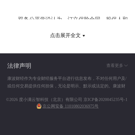
双务公平学说认为，订立保险合同，投保人和
保险人是互有义务的，其目的是为了维持诚实信用
点击展开全文
原则，双方当事人共同确保保险合同的公平合理。
在订立保险合同时，任何一方都不得误导对方，向
法律声明
查看更多
对方提供不真实的情况，或做出不真实说明。该学
康波财经作为专业财经服务平台进行信息发布，不对任何用户及/
或任何交易提供任何担保，无论是明示、默示或法定的。康波财
说还认为，中国保险事业正在发展过程中，大多数
经提供的各种信息及资料（包括但不限于文字、数据、图表及超
©2026 度小满云智科技（北京）有限公司
京ICP备2020045235号-1
链接）仅供参考（如：历史或预期收益不代表实际收益），不作
投保人、被保险人对保险是不熟悉的，缺乏保险知
京公网安备 11010802036975号
为任何法律文件，亦不构成任何邀约、投资建议或承诺，用户应
依其独立判断做出决策。用户据此进行决策而产生的风险等后果
识，因此，在要求投保人充分履行告知义务的同
请自行承担，康波财经不承担任何责任。
时，也要求保险人对由其制定的保险条款做出准