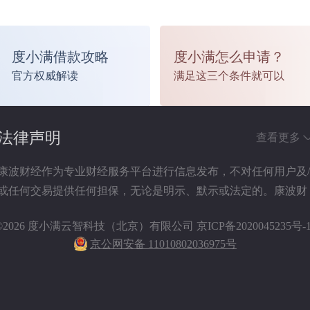
度小满借款攻略
度小满怎么申请？
官方权威解读
满足这三个条件就可以
法律声明
查看更多
康波财经作为专业财经服务平台进行信息发布，不对任何用户及
或任何交易提供任何担保，无论是明示、默示或法定的。康波财
经提供的各种信息及资料（包括但不限于文字、数据、图表及超
©2026 度小满云智科技（北京）有限公司
京ICP备2020045235号-
链接）仅供参考（如：历史或预期收益不代表实际收益），不作
京公网安备 11010802036975号
为任何法律文件，亦不构成任何邀约、投资建议或承诺，用户应
依其独立判断做出决策。用户据此进行决策而产生的风险等后果
请自行承担，康波财经不承担任何责任。