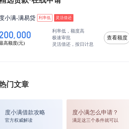
精选贷款·在线申请
3、农户联保贷款需要3-5名农户，商户联保贷款
度小满-满易贷
利率低
灵活借还
要3名商户共同组成联保小组。
利率低，额度高
200,000
查看额度
极速审批
邮政贷款担保人的要求有哪些？
最高额度(元)
灵活借还，按日计息
第一，担保人必须是具有完全民事行为能力的自
人。年龄介于16到65周岁。
热门文章
第二，担保人需要提供有效身份证明，例如身份
度小满借款攻略
度小满怎么申请？
或者户口本。如果担保人已婚，需提供结婚证。
官方权威解读
满足这三个条件就可以