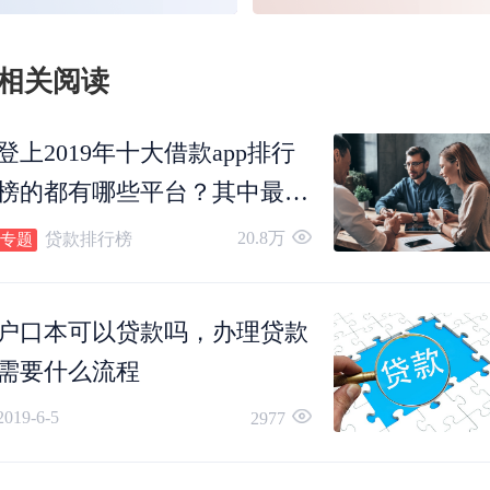
婚也需要提供未婚证明。
相关阅读
第三，担保人如实提供个人
征信
报告，证明自己
无负债，是否有着良好的信用记录。
登上2019年十大借款app排行
榜的都有哪些平台？其中最好
第四，担保人有稳定的经济收入，并且自愿为借
用的又是哪款？
20.8万
贷款排行榜
专题
人提供担保，在借款人无力还款时，帮其还本
户口本可以贷款吗，办理贷款
息。
需要什么流程
2019-6-5
2977
由此可见，担保人除了愿意为借款人还款外，自
还要有一定的经济实力，有足够的能力偿还债务