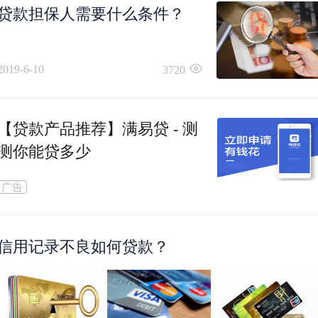
贷款担保人需要什么条件？
如果借款人无法还款，担保人不按时还款付息，
2019-6-10
3720
会给自己造成不良信用记录的。在此提醒大家，
人担保要三思而后行。
【贷款产品推荐】满易贷 - 测
测你能贷多少
广告
信用记录不良如何贷款？