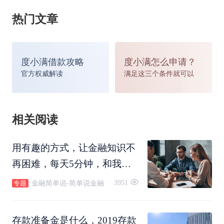
有帮助，有利于聚集人气，对股市是直接利好，利
热门文章
好银行股，同时贷款增加也将为实业提供资金，利
好实体经济，因此总体上对经济和股市有提振作
度小满借款攻略
度小满怎么申请？
官方权威解读
满足这三个条件就可以
用。
四、利好
楼市
相关阅读
用有趣的方式，让金融知识不
降准对于房地产开放商获取银行贷款或者通过其他
再困难，每天5分钟，和我们
渠道融资有比较积极的影响，房地产开发商的融资
一起成为理财达人吧~
3951
金融简单说-简单说金融
专题
成本降低了，融资环境也会有所改善，房地产商有
钱拿地就会增加楼市的供应量，供应量的增加可以
存款准备金是什么，2019存款