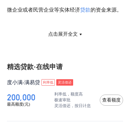
微企业或者民营企业等实体经济
贷款
的资金来源。
二、银行放贷会增多
点击展开全文
降准的意思就是让银行留更少的存款准备金，让更
多的钱放贷出去，所以很明显，银行的贷款资金会
精选贷款·在线申请
增加。
度小满-满易贷
利率低
灵活借还
三、有利于股市以及金融市场
200,000
利率低，额度高
极速审批
查看额度
最高额度(元)
灵活借还，按日计息
金融市场对政策反应最快。降低存款准备金率，是
货币政策进一步松动的信号，对股民形成乐观预期