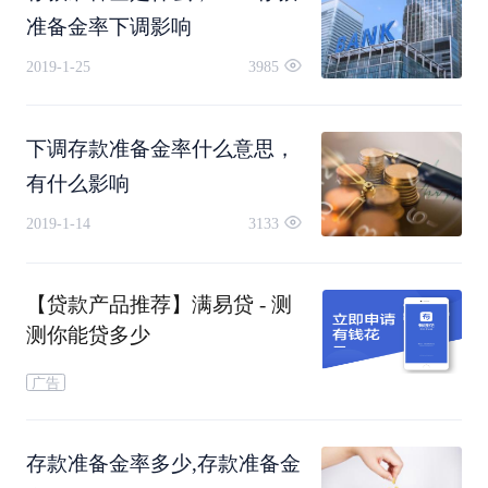
准备金率下调影响
起到抑制房价的作用。
2019-1-25
3985
五、减少房贷
下调存款准备金率什么意思，
央行降准之后，银行可能会降低对应的贷款
利率
，
有什么影响
2019-1-14
3133
所以房贷利率也可能会降低，那么用户所需要承担
的利息费用也会减少。
【贷款产品推荐】满易贷 - 测
测你能贷多少
广告
存款准备金率多少,存款准备金