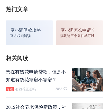
立基本养老金正常调整机制。根据职工平均工资增
热门文章
长、物价上涨情况，适时提高基本养老保险待遇水
平”。由此分析一下2018年的养老金5%的涨幅：
度小满借款攻略
度小满怎么申请？
官方权威解读
满足这三个条件就可以
2018年城镇非私营单位就业人员年平均工资为
82461元，比上年增长11.0%，扣除价格因素，实际
相关阅读
增长8.7%；城镇私营单位就业人员年平均工资为
想在有钱花申请贷款，但是不
49575元，比上年增长8.3%，扣除价格因素，实际
知道有钱花靠谱不靠谱？
增长6.1%。 2018年CPI上涨2.1%。这就是说，无论
3883
有钱花正规吗
专题
按照城镇非私营单位就业人员年平均工资增幅，还
2019社会养老保险新政策，社