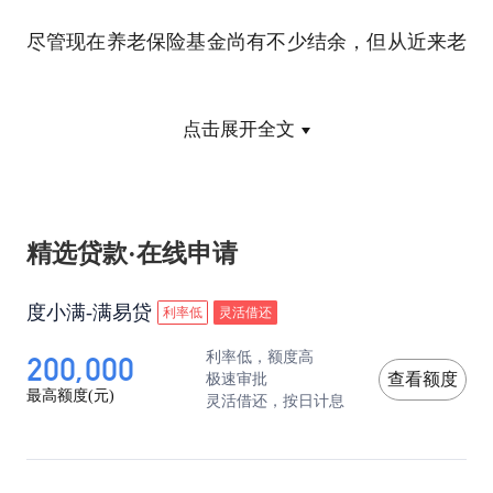
尽管现在养老保险基金尚有不少结余，但从近来老
龄化、少子化等多个维度进行分析，人们普遍认为
点击展开全文
未来存在支付危机。但这样的“危机”，是建立在目
前养老保险制度未经改革的基础上的。如果针对这
个问题及时作出调整和改革，养老保险的未来当然
精选贷款·在线申请
不一定这样悲观。
度小满-满易贷
利率低
灵活借还
200,000
利率低，额度高
未来养老金涨幅的高低，是要看养老保险基金的支
极速审批
查看额度
最高额度(元)
灵活借还，按日计息
撑能力，但是，真正决定增幅高低的因素，是法律
的规定。我国 《社会保险法》第十八条：“国家建