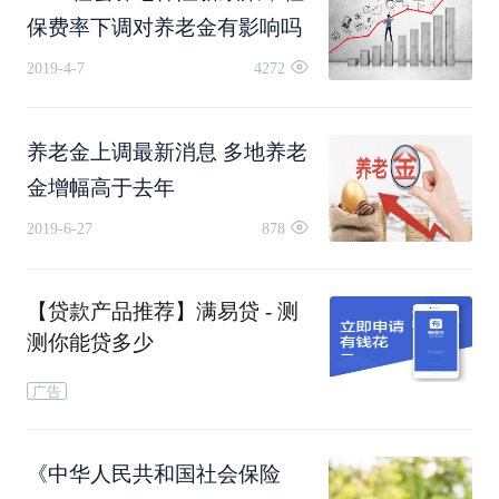
是按照城镇私营单位就业人员年平均工资增幅计
保费率下调对养老金有影响吗
算，职工工资增幅在除去物价上涨因素后仍然高于
2019-4-7
4272
5%。这就是说，实际上，2018年养老金的提高幅
养老金上调最新消息 多地养老
度，高于物价上涨幅度，但也低于职工工资增长速
金增幅高于去年
度。
2019-6-27
878
养老金涨幅至少高于物价
【贷款产品推荐】满易贷 - 测
职工养老金的增幅是不是要和养老保险基金的经营
测你能贷多少
状况和支付能力挂钩？表面看来当然是要挂钩的，
广告
养老保险基金没钱了，还能给你提高待遇？但问题
《中华人民共和国社会保险
在于，《社会保险法》基本养老金正常调整机制的