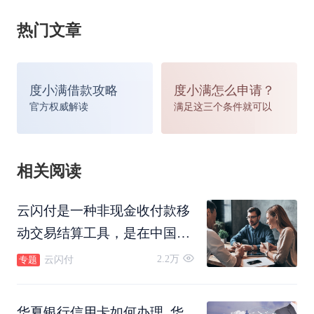
热门文章
度小满借款攻略
度小满怎么申请？
官方权威解读
满足这三个条件就可以
相关阅读
云闪付是一种非现金收付款移
动交易结算工具，是在中国人
民银行的指导下，由中国银联
2.2万
云闪付
专题
携手各商业银行、支付机构等
产业各方共同开发建设、共同
华夏银行信用卡如何办理_华