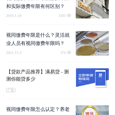
度。
了140%的水平，而我们真正在养老保险实际缴费
和实际缴费年限有何区别？
2019-1-29
3593
年限的过程中，我相信绝大多数人可能所面对的缴
费指数也就是60%左右，所以很明显这个视同缴费
视同缴费年限是什么？灵活就
年限，它的这个缴费水平是比较高的，所以说养老
业人员有视同缴费年限吗？
金待遇是不会低的。
2021-11-3
374
我们在计算养老金的过程中，实际上这个视同缴费
【贷款产品推荐】满易贷 - 测
测你能贷多少
年限对于任何一个人来说都非常重要，但是有的人
广告
往往明明知道自己在1992年之前参加工作的，但是
没能够保管好自己的有效个人档案，或者说个人档
视同缴费年限怎么认定？养老