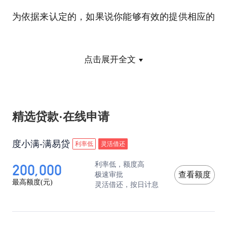
为依据来认定的，如果说你能够有效的提供相应的
个人档案，并且在个人档案明确和清晰地记录了你
点击展开全文
1992年之前的工作年限，包括你的招工表，劳动合
同书，还有就是每一年工资的变动表等相关的材料
信息，那么就可以通过这些材料，完全证明你的视
精选贷款·在线申请
同缴费年限。
度小满-满易贷
利率低
灵活借还
200,000
利率低，额度高
当然自己的缴费年限时间越长，那么也就意味着将
极速审批
查看额度
最高额度(元)
灵活借还，按日计息
来你享受到养老金的待遇水平也就会更多，其实这
一部分人我们也可以统称为是企业单位的中人，因