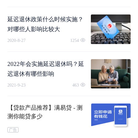
持，用来确保政策调整的有序过渡。
延迟退休政策什么时候实施？
4、统筹兼顾
对哪些人影响比较大
2020-8-27
1254
应协调配套政策和保障措施，促进延迟退休。一项
系统工程是延迟退休改革，与之相关的配套政策和
2022年会实施延迟退休吗？延
保障措施很多方面，仍然需要统筹规划、共同推
迟退休有哪些影响
2021-9-23
463
进。
一方面，随着退休年龄的推迟而相应应该调整过去
【贷款产品推荐】满易贷 - 测
测你能贷多少
有关退休年龄的政策。另一方面，退休制度改革的
广告
滞后也会带来一些新的问题和挑战，需要及时采取