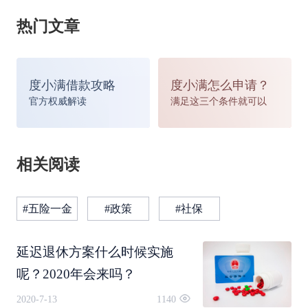
热门文章
分体现改革的特点。
3、分类推进
度小满借款攻略
度小满怎么申请？
官方权威解读
满足这三个条件就可以
群体和性别，是将继续保持退休年龄的差异。“急
行军”不是形容延迟退休，而是与现行退休政策的
相关阅读
顺利接轨。
#五险一金
#政策
#社保
男职工六十岁，女干部五十五岁，女职工五十岁为
延迟退休方案什么时候实施
中国目前的法定退休年龄，不同专业、地区和职位
呢？2020年会来吗？
以及现有政策差异在政策的连续性改革后仍将保
2020-7-13
1140