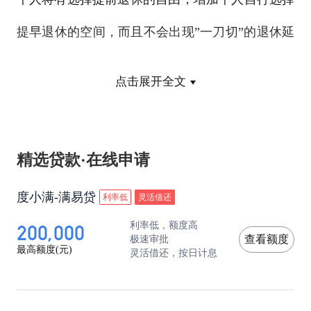
提早退休的空间，而且不会出现”一刀切”的退休延
迟。这是延迟的特点就是退休改革最大和最重要。
点击展开全文
不同职业的和岗位的就业的稳定性程度和工作强
度，以及客观和主观等方面存在比较较大差异，所
精选贷款·在线申请
以导致需要不同。推迟的退休改革应充分考虑到这
度小满-满易贷
利率低
灵活借还
些不同的需求。在统一实行的基础上，结合多方面
200,000
利率低，额度高
的情况，包括中国国情、文化传统和历史沿革等因
极速审批
查看额度
最高额度(元)
灵活借还，按日计息
素，增加灵活性的原因，同时允许自己根据一些实
际情况和自身情况和条件选择提前退休的时间，充