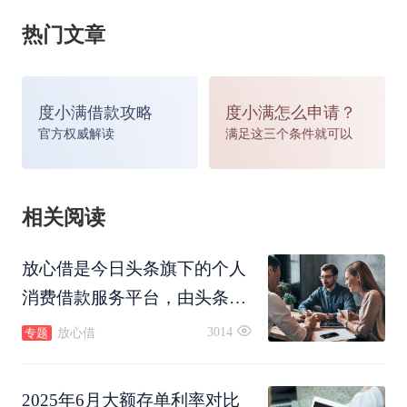
显的三级分层结构：
热门文章
国有大行利率洼地
（1.55%-1.6%）：
工商银行1.55%（3年期，起存20万）
度小满借款攻略
度小满怎么申请？
建设银行1.58%（3年期，VIP客户专享）
官方权威解读
满足这三个条件就可以
农业银行1.6%（3年期，新资金优惠）
相关阅读
股份制银行中位区间
（1.65%-1.75%）：
招商银行
1.68%（3年期，金葵花客户
放心借是今日头条旗下的个人
消费借款服务平台，由头条和
+0.05%）
合作贷款机构共同出资。
3014
放心借
专题
民生银行1.72%（3年期，支持部分提前支
取）
2025年6月大额存单利率对比