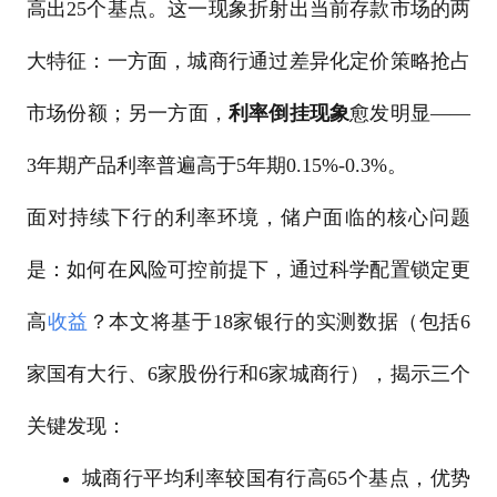
高出25个基点。这一现象折射出当前存款市场的两
大特征：一方面，城商行通过差异化定价策略抢占
市场份额；另一方面，
利率倒挂现象
愈发明显——
3年期产品利率普遍高于5年期0.15%-0.3%。
面对持续下行的利率环境，储户面临的核心问题
是：如何在风险可控前提下，通过科学配置锁定更
高
收益
？本文将基于18家银行的实测数据（包括6
家国有大行、6家股份行和6家城商行），揭示三个
关键发现：
城商行平均利率较国有行高65个基点，优势