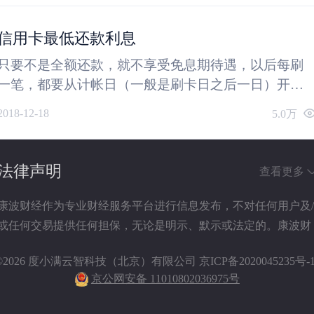
信用卡最低还款利息
只要不是全额还款，就不享受免息期待遇，以后每刷
一笔，都要从计帐日（一般是刷卡日之后一日）开始
计收刷卡金额万分之五的利息。如果最低还款额也还
2018-12-18
5.0万
不上，还要收5%的滞纳金。
法律声明
查看更多
康波财经作为专业财经服务平台进行信息发布，不对任何用户及
或任何交易提供任何担保，无论是明示、默示或法定的。康波财
经提供的各种信息及资料（包括但不限于文字、数据、图表及超
©2026 度小满云智科技（北京）有限公司
京ICP备2020045235号-
链接）仅供参考（如：历史或预期收益不代表实际收益），不作
京公网安备 11010802036975号
为任何法律文件，亦不构成任何邀约、投资建议或承诺，用户应
依其独立判断做出决策。用户据此进行决策而产生的风险等后果