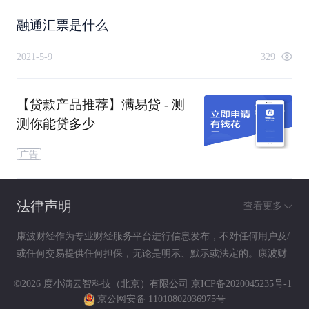
融通汇票是什么
2021-5-9
329
【贷款产品推荐】满易贷 - 测
测你能贷多少
广告
法律声明
查看更多
康波财经作为专业财经服务平台进行信息发布，不对任何用户及/
或任何交易提供任何担保，无论是明示、默示或法定的。康波财
经提供的各种信息及资料（包括但不限于文字、数据、图表及超
©2026 度小满云智科技（北京）有限公司
京ICP备2020045235号-1
链接）仅供参考（如：历史或预期收益不代表实际收益），不作
京公网安备 11010802036975号
为任何法律文件，亦不构成任何邀约、投资建议或承诺，用户应