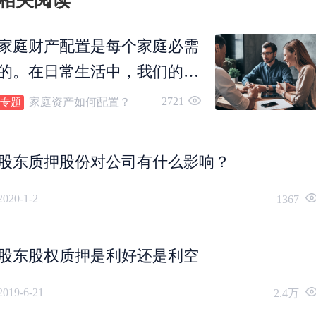
相关阅读
家庭财产配置是每个家庭必需
的。在日常生活中，我们的工
资收入除了拿去储蓄或投资之
2721
家庭资产如何配置？
专题
外，还需要留下日常开销或意
外支出，那么如何分配家庭资
股东质押股份对公司有什么影响？
产的比例呢？
2020-1-2
1367
股东股权质押是利好还是利空
2019-6-21
2.4万