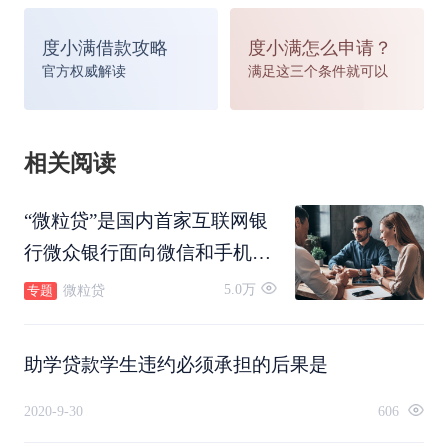
度小满借款攻略
度小满怎么申请？
官方权威解读
满足这三个条件就可以
相关阅读
“微粒贷”是国内首家互联网银
行微众银行面向微信和手机
QQ用户推出的纯线上小额信
5.0万
微粒贷
专题
用循环消费贷款产品，“微粒
贷”采用用户邀请制，最高可
助学贷款学生违约必须承担的后果是
获得30万元借款额度。
2020-9-30
606