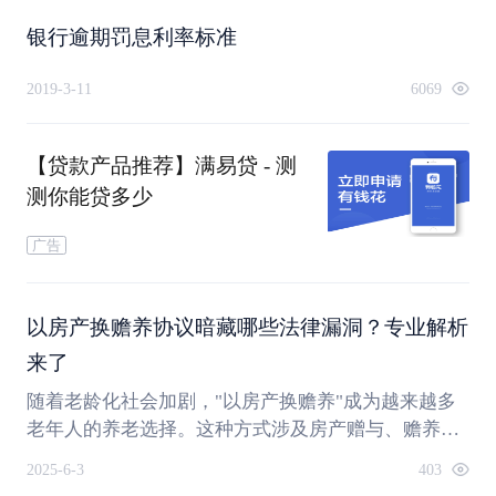
银行逾期罚息利率标准
2019-3-11
6069
【贷款产品推荐】满易贷 - 测
测你能贷多少
广告
以房产换赡养协议暗藏哪些法律漏洞？专业解析
来了
随着老龄化社会加剧，"以房产换赡养"成为越来越多
老年人的养老选择。这种方式涉及房产赠与、赡养协
议签订及履行等复杂法律问题，实际操作中存在诸多
2025-6-3
403
法律风险。本文通过专家问答形式，系统解析房产换