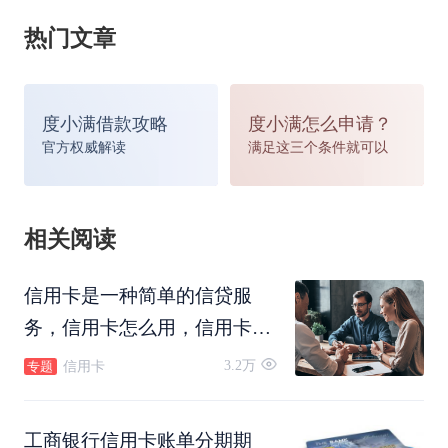
吗？
热门文章
实际情况是，银行在计算每月应偿还金额的时候，
度小满借款攻略
度小满怎么申请？
会简单粗暴地将每月都按照全部
贷款
金额来计算利
官方权威解读
满足这三个条件就可以
息(这里指手续费)。可以算出，每月的利息支出72
元都是按照全部贷款金额12000元进行计算的。
相关阅读
但实际情况是，当偿还了第1个月之后，剩余贷款
信用卡是一种简单的信贷服
务，信用卡怎么用，信用卡怎
本金只有11000元(12000元-1000元)，同理，当偿还
么还款，信用卡可以转账吗，
3.2万
信用卡
专题
了第2个月之后，剩余贷款本金只剩下10000元
信用卡怎么注销。
(11000元-1000元)。所以，实际上用户承担的实际
工商银行信用卡账单分期期