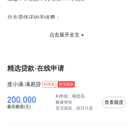
总共需偿还的手续费：
点击展开全文
12000*0.6%*12=864元
每月实际偿还的金额：
精选贷款·在线申请
12000/12+864/12=1000元(本金)+72(手续费)=1072元
度小满-满易贷
利率低
灵活借还
2、年利率是多少？7.2%？
200,000
利率低，额度高
极速审批
查看额度
最高额度(元)
灵活借还，按日计息
根据上面的计算，很容易得出年利率=每期手续费
率*期数=0.6%*12=7.2%。然而实际情况果真如此