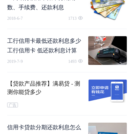
数、手续费、还款利息
年利率水平要远高于7.2%。
2018-6-7
1713
3、如何简便快速计算实际承担的年利率？
工行信用卡最低还款利息多少
这里给大家介绍一个利用excel来计算利率水平的方
工行信用卡 低还款利息计算
法。
2019-7-9
1493
【贷款产品推荐】满易贷 - 测
测你能贷多少
广告
信用卡贷款分期还款利息怎么