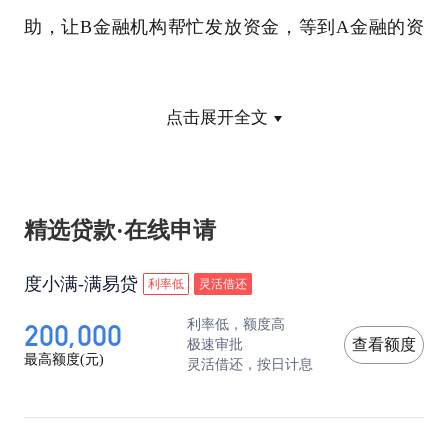
助，让B金融机构帮忙发放资金，等到A金融的资
金到位后，B就退出，这个过程对B金融机构来说
点击展开全文
就是过桥贷款。目前过桥贷款在企业贷款时用的比
较多，个人贷款中，在房地产市场中使用过桥贷款
比较常见。办理过桥贷款一般需要提供一些抵押
精选贷款·在线申请
物，如房产、股票、债券等。大家要注意过桥贷款
度小满-满易贷
利率低
灵活借还
虽然可以解燃眉之急，但是过桥贷款的利息很高，
200,000
利率低，额度高
极速审批
查看额度
对于借款人来说还款的压力是比较大的。
最高额度(元)
灵活借还，按日计息
20万过桥一天多少利息