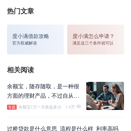
热门文章
度小满借款攻略
度小满怎么申请？
官方权威解读
满足这三个条件就可以
相关阅读
余额宝，随存随取，是一种很
办理过桥贷款是需要支付利息的。目前过桥贷款主
方面的理财产品，不过自从余
额宝上线以后，收益一直在波
要是来自一些民间的借贷机构或者是一些小额的投
1.6万
余额宝1万一天收益多少
专题
动。那么，现在的余额宝1万
资公司，一般它们的利息还是比较高的。据了解目
一天收益多少呢？
过桥贷款是什么意思_流程是什么样_利率高吗