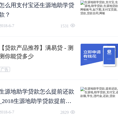
息，在规定还款时间内，借款人只需将还款金额
怎么用支付宝还生源地助学贷
款？
至对应的支付宝账户即可，时间到了系统会自动
2018-6-7
1531
款，如果借款人想要主动还款，需要登录支付宝
页客户端，找到还款-助学贷款还款，输入借款人
【贷款产品推荐】满易贷 - 测
测你能贷多少
付宝账户进行查询应还金额，然后选择还款。
广告
此处需要注意的是，支付宝账户是当时借款时生
生源地助学贷款怎么提前还款
的专项支付宝账户，和个人日常使用的支付宝账
_2018生源地助学贷款提前还
做区分。
款流程
2018-6-7
2829