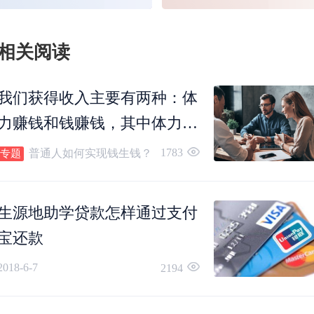
相关阅读
我们获得收入主要有两种：体
如何还款有两种方式，一是提前还款，另一种是
力赚钱和钱赚钱，其中体力赚
钱我们都很熟悉，那么决定我
1783
普通人如何实现钱生钱？
期还款。
专题
们能否与其他人拉开差距的就
是钱赚钱。
首次还款时由国家开发银行客服人员电话通知到
生源地助学贷款怎样通过支付
宝还款
还款时间，借款人只需登录国家开发银行官网，
2018-6-7
2194
到还款信息，可以筛选本年度需要还款本金和