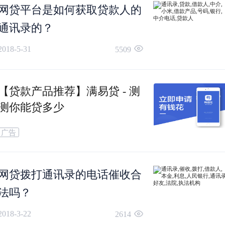
网贷平台是如何获取贷款人的
那么贷款平台会拨打借款人的电话进行催收，若
通讯录的？
款人不接电话的，平台会一直拨打，一天可能会
2018-5-31
5509
打好几十个电话，当借款人接听电话后，网络贷
【贷款产品推荐】满易贷 - 测
平台的工作人员会劝说用户尽快还款，会告诉借
测你能贷多少
人若不还款会产生逾期费用，并且会影响用户
广告
信
。
网贷拨打通讯录的电话催收合
法吗？
2018-3-22
2614