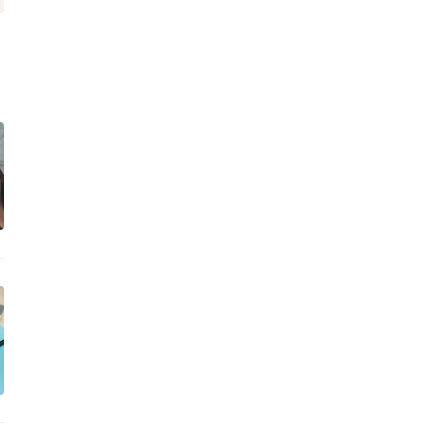
，
催
就
不
，