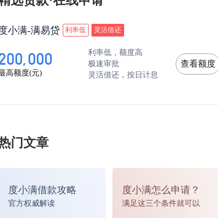
精选贷款·在线申请
贷公司就会将催收业务外包给催收公司，由催收
度小满-满易贷
利率低
灵活借还
司进行催收，通常催收公司会在接着催收6个月，
利率低，额度高
200,000
查看额度
极速审批
最高额度(元)
催收超过半年以上，用户还为还款，那么贷款平
灵活借还，按日计息
对于借款金额小的用户基本就会停止催收。若借
金额较大的，贷款平台还会继续催收，并且可能
热门文章
寻求司法帮忙，将借款人告上法庭，借款人可能
面临官司。
度小满借款攻略
度小满怎么申请？
官方权威解读
满足这三个条件就可以
网贷催收过程