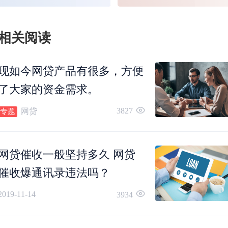
若借款人在网络贷款平台借款后，发生逾期行为
相关阅读
通常网络贷款平台会采用电话催收的方式进行
现如今网贷产品有很多，方便
收，一般催收需要经历四个流程。
了大家的资金需求。
3827
网贷
专题
1. 短期提醒，通常在还款日的前几天，贷款平台
会给借款用户发送还款提醒信息，提现借款用户
网贷催收一般坚持多久 网贷
催收爆通讯录违法吗？
要忘记还款；
2019-11-14
3934
2. 电话催收。到了还款日借款用户若未偿还欠款