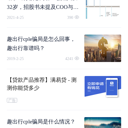
32岁，招股书未提及COO与
从APP首页进入退款页面，从“钱包”页面
CTO
2021-4-25
390
进入“钱包管理”，点“押金权益”，拖到页
趣出行cple骗局是怎么回事，
面最下方，出现三个灰色的小字：退押
趣出行靠谱吗？
金。
2019-2-25
4241
点击——
【贷款产品推荐】满易贷 - 测
测你能贷多少
警告：
广告
现在是199元押金，如果退了，下次说不
趣出行cple骗局是什么情况？
定就要299元了，不划算。退还是留？