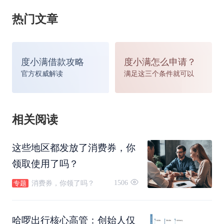
这个套路还算简单，只要用户仔细看清
热门文章
楚，小心操作就不会中招。
2、警告、诱惑、恳求、调查，浑身解数
度小满借款攻略
度小满怎么申请？
官方权威解读
满足这三个条件就可以
阻止你退押金
有网友说，OFO退押金的入口，不仔细
相关阅读
看遍APP的所有地方，都不一定找得
这些地区都发放了消费券，你
到。
领取使用了吗？
1506
消费券，你领了吗？
专题
没关系，这难不倒康博士，我们仔细
找：
哈啰出行核心高管：创始人仅