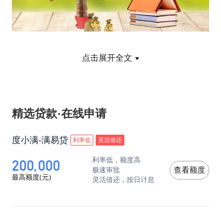
除此之外，在花呗逾期之后还将产生如下影响。
点击展开全文
1.高额的逾期费用
精选贷款·在线申请
蚂蚁花呗的逾期费用是按天收取的，费率为每日万
分之五。计算公式为：逾期费用=逾期金额
度小满-满易贷
利率低
灵活借还
200,000
利率低，额度高
×0.05%×逾期天数，假如借款1万元，那么逾期一天
极速审批
查看额度
最高额度(元)
灵活借还，按日计息
的利息就是5元。
2.影响芝麻信用分