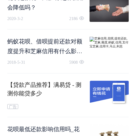
会降低吗？
2020-3-2
2186
蚂蚁花呗、借呗提前还款对额
度提升和芝麻信用有什么影
3.影响以后的贷款
响？
2018-5-31
5908
目前很多贷款都是和芝麻信用分挂钩的，比如说蚂
【贷款产品推荐】满易贷 - 测
蚁
借呗
，一旦产生信用污点，以后将难以贷款。
测你能贷多少
广告
4.影响网购
花呗最低还款影响信用吗_花
如果花呗逾期导致关闭的话，以后既不能使用蚂蚁